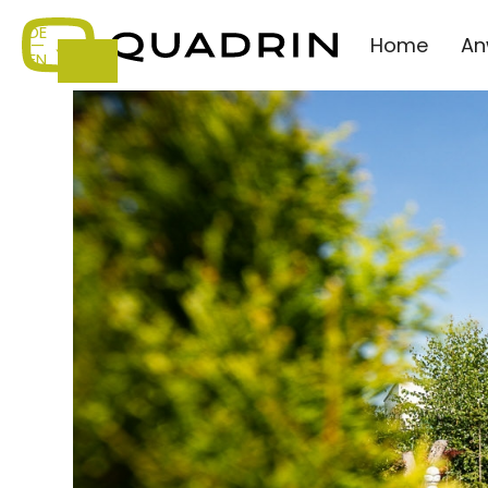
DE
Home
An
—
EN