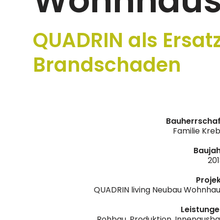
Wohnhaus 
QUADRIN als Ersat
Brandschaden
Bauherrschaf
Familie Kre
Bauja
20
Proje
QUADRIN living Neubau Wohnha
Leistung
Rohbau, Produktion, Innenausb