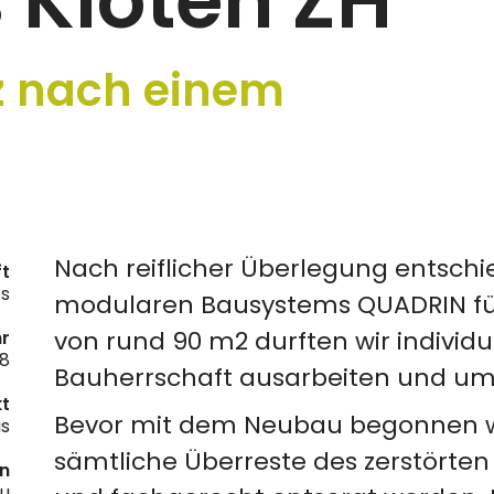
Kloten ZH
z nach einem
Nach reiflicher Überlegung entschie
t
bs
modularen Bausystems QUADRIN für
von rund 90 m2 durften wir individ
hr
18
Bauherrschaft ausarbeiten und um
kt
Bevor mit dem Neubau begonnen 
us
sämtliche Überreste des zerstörte
en
au