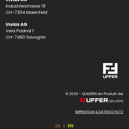
Industriestrasse 19
CH-7304 Maienfeld
Invias AG
Veia Padnal 1
CH-7460 Savognin
Diese Seite verwendet Cookies. Erfahren Sie in unserer
© 2026 - QUADRIN ein Produkt der
Datenschutzerklärung
mehr darüber, wie wir Cookies
einsetzen und wie Sie Ihre Einstellungen ändern können.
IMPRESSUM & DATENSCHUTZ
Akzeptieren
DE
|
EN