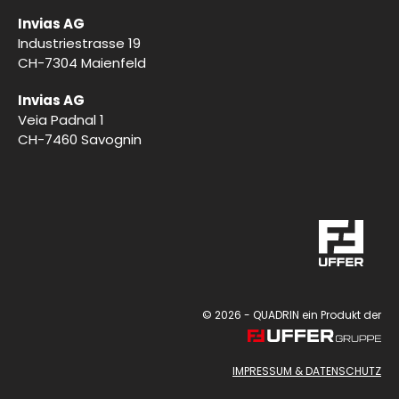
Invias AG
Industriestrasse 19
CH-7304 Maienfeld
Invias AG
Veia Padnal 1
CH-7460 Savognin
Diese Seite verwendet Cookies. Erfahren Sie in unserer
© 2026 - QUADRIN ein Produkt der
Datenschutzerklärung
mehr darüber, wie wir Cookies
einsetzen und wie Sie Ihre Einstellungen ändern können.
IMPRESSUM & DATENSCHUTZ
Akzeptieren