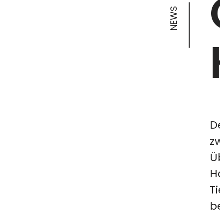
NEWS
D
z
Ü
H
T
b