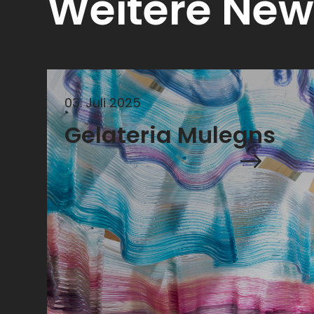
Weitere New
03
.
Juli
2025
Gelateria Mulegns