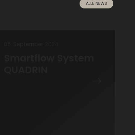
ALLE NEWS
05
.
September
2024
Smartflow System
QUADRIN