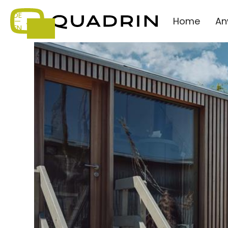
DE
Home
An
—
EN