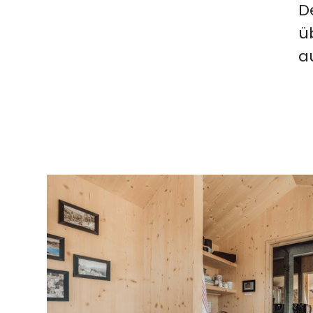
D
ü
a