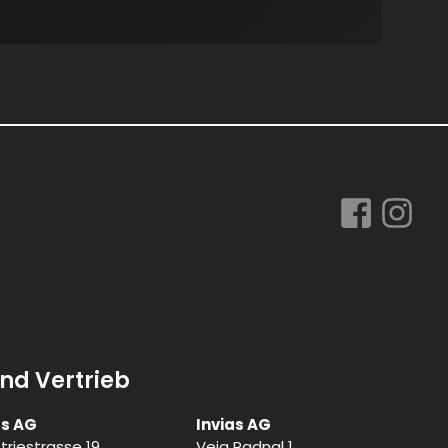
nd Vertrieb
as AG
Invias AG
triestrasse 19
Veia Padnal 1