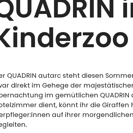
QUADRIN 
Kinderzoo
er QUADRIN autarc steht diesen Sommer 
war direkt im Gehege der majestätischen 
bernachtung im gemütlichen QUADRIN au
otelzimmer dient, könnt ihr die Giraffe
ierpfleger:innen auf ihrer morgendlichen
egleiten.