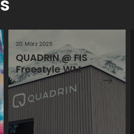
s
20
.
März
2025
QUADRIN @ FIS
Freestyle WM