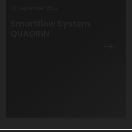
05
.
September
2024
Smartflow System
QUADRIN