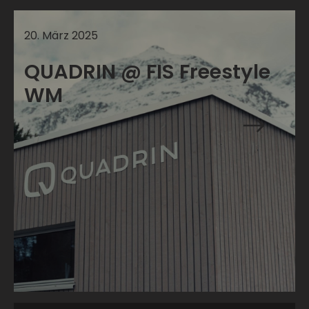
20
.
März
2025
QUADRIN @ FIS Freestyle
WM