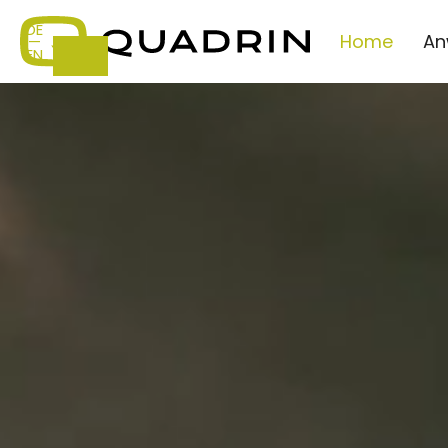
DE
Home
An
—
EN